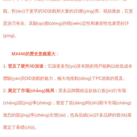
戲。對(duì)于更早的3D游戲和大量的2D應(yīng)用、視頻播放，它更
是游刃有余。其驅(qū)動(dòng)的穩(wěn)定性和兼容性也廣受好評
(píng)。
MX440的歷史意義重大
：
1.
普及了硬件3D加速
：它讓更多預(yù)算有限的用戶能夠以較低成本
體驗(yàn)到3D游戲的魅力，極大地推動(dòng)了PC游戲的普及。
2.
奠定了市場(chǎng)格局
：眾多品牌圍繞這款核心進(jìn)行市場
(chǎng)競(jìng)爭(zhēng)，塑造了當(dāng)時(shí)顯卡市場(chǎng)
激烈的競(jìng)爭(zhēng)生態(tài)，也為后續(xù)許多品牌的發(fā)展
奠定了基礎(chǔ)。