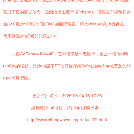
(chǎn)品出現(xiàn)，以及PCI-E接口逐步取代AGP接口，MX440最終
完成了它的歷史使命，逐漸淡出主流市場(chǎng)，但其在千禧年初為
無(wú)數(shù)用戶打開(kāi)的圖形視窗，將長(zhǎng)久地留存在一
代電腦愛(ài)好者的記憶之中。
回顧GeForce4 MX440，它不僅僅是一塊顯卡，更是一個(gè)時
(shí)代的縮影，見(jiàn)證了PC硬件從專業(yè)化走向大眾化普及的關
(guān)鍵階段。
更新時(shí)間：2026-08-04 15:17:33
如若轉(zhuǎn)載，請(qǐng)注明出處：
http://www.chongwuwo.cn/product/22.html