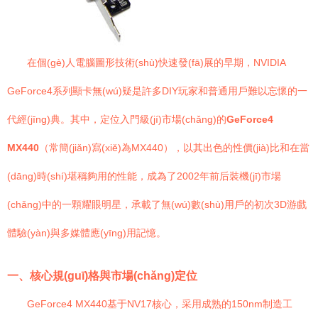
在個(gè)人電腦圖形技術(shù)快速發(fā)展的早期，NVIDIA
GeForce4系列顯卡無(wú)疑是許多DIY玩家和普通用戶難以忘懷的一
代經(jīng)典。其中，定位入門級(jí)市場(chǎng)的
GeForce4
MX440
（常簡(jiǎn)寫(xiě)為MX440），以其出色的性價(jià)比和在當
(dāng)時(shí)堪稱夠用的性能，成為了2002年前后裝機(jī)市場
(chǎng)中的一顆耀眼明星，承載了無(wú)數(shù)用戶的初次3D游戲
體驗(yàn)與多媒體應(yīng)用記憶。
一、核心規(guī)格與市場(chǎng)定位
GeForce4 MX440基于NV17核心，采用成熟的150nm制造工