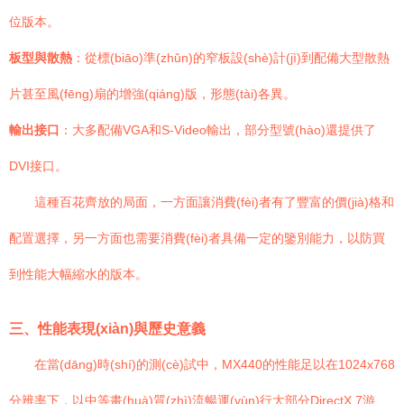
位版本。
板型與散熱
：從標(biāo)準(zhǔn)的窄板設(shè)計(jì)到配備大型散熱
片甚至風(fēng)扇的增強(qiáng)版，形態(tài)各異。
輸出接口
：大多配備VGA和S-Video輸出，部分型號(hào)還提供了
DVI接口。
這種百花齊放的局面，一方面讓消費(fèi)者有了豐富的價(jià)格和
配置選擇，另一方面也需要消費(fèi)者具備一定的鑒別能力，以防買
到性能大幅縮水的版本。
三、性能表現(xiàn)與歷史意義
在當(dāng)時(shí)的測(cè)試中，MX440的性能足以在1024x768
分辨率下，以中等畫(huà)質(zhì)流暢運(yùn)行大部分DirectX 7游