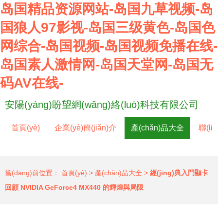
岛国精品资源网站-岛国九草视频-岛
国狼人97影视-岛国三级黄色-岛国色
网综合-岛国视频-岛国视频免播在线-
岛国素人激情网-岛国天堂网-岛国无
码AV在线-
安陽(yáng)盼望網(wǎng)絡(luò)科技有限公司
首頁(yè)
企業(yè)簡(jiǎn)介
產(chǎn)品大全
聯(li
當(dāng)前位置：
首頁(yè)
>
產(chǎn)品大全
>
經(jīng)典入門顯卡
回顧 NVIDIA GeForce4 MX440 的輝煌與局限