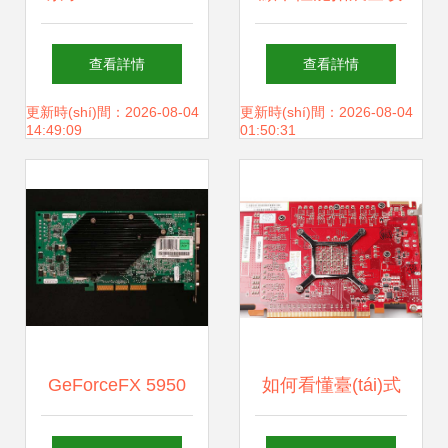
雷霆版 MA顯卡 入
略 從技術(shù)升
查看詳情
查看詳情
門級(jí)靜音性與穩
級(jí)到玩機(jī)技巧
更新時(shí)間：2026-08-04
更新時(shí)間：2026-08-04
14:49:09
01:50:31
(wěn)定性的深度
解析
GeForceFX 5950
如何看懂臺(tái)式
Ultra頂級(jí)顯卡全
機(jī)顯卡 外觀、核