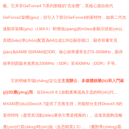
藝。它并非GeForce4 Ti系列那樣的“完全體”，其核心源自前代
GeForce2架構(gòu)，但引入了部分GeForce4的新特性，如第二代光
速顯存架構(gòu)（LMA II）和增強(qiáng)的nView多顯示技術(shù)。
其標(biāo)準(zhǔn)配置為64位或128位顯存接口，顯存容量常見
(jiàn)為64MB SDRAM或DDR。核心頻率通常在270-300MHz，顯存
頻率則因版本差異在200MHz（SDR）至400MHz（DDR）不等。
它的明確市場(chǎng)定位是
主流辦公、多媒體娛樂(lè)和入門級
(jí)3D應(yīng)用
。在DirectX 8.1游戲逐漸成為主流的時(shí)代，
MX440對(duì)DirectX 7提供了完善支持，并能部分支持DirectX 8的
某些特性（盡管其頂點(diǎn)著色引擎是模擬的）。這使其能夠流暢
運(yùn)行當(dāng)時(shí)如《反恐精英1.5》、《魔獸爭(zhēng)霸