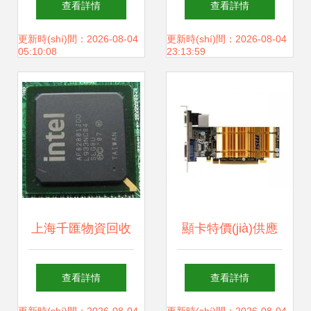
查看詳情
查看詳情
面評(píng)測(cè)
心與選購(gòu)指南
更新時(shí)間：2026-08-04
更新時(shí)間：2026-08-04
05:10:08
23:13:59
重塑3D性能巔峰
上海千匯物資回收
顯卡特價(jià)供應
專業(yè)回收主板
(yīng) 微星、影
查看詳情
查看詳情