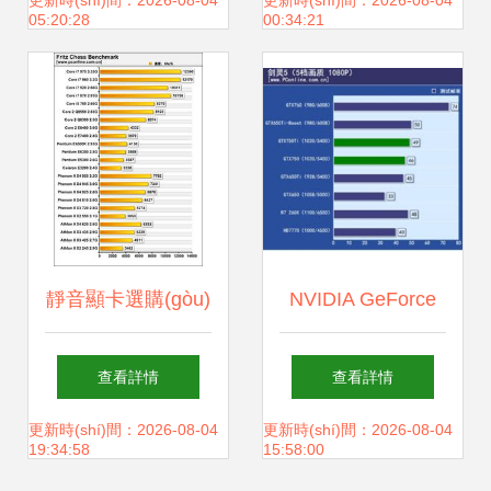
BGA、電子元件與
馳、華碩、七彩虹
更新時(shí)間：2026-08-04
更新時(shí)間：2026-08-04
05:20:28
00:34:21
顯卡VGA，環
等原裝正品電腦配
(huán)保再生引領
件全球貨源平臺
(lǐng)行業(yè)
(tái)
靜音顯卡選購(gòu)
NVIDIA GeForce
指南 哪款是你的最
GTX 650與GTX
查看詳情
查看詳情
佳搭檔？
750對(duì)比解析
更新時(shí)間：2026-08-04
更新時(shí)間：2026-08-04
19:34:58
15:58:00