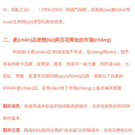
III：混亂之治》、《 FIFA 2003》等熱門游戲，成為無(wú)數(shù)學
(xué)生和預(yù)算型玩家的首選。
二、產(chǎn)品形態(tài)與百花齊放的市場(chǎng)
“80款顯卡產(chǎn)品”的描述毫不夸張。當(dāng)時(shí)，幾乎
所有的顯卡品牌，從華碩、微星、技嘉等一線大廠，到昂達(dá)、七
彩虹、雙敏、盈通等活躍的國(guó)內(nèi)品牌，都推出了自家的
MX440產(chǎn)品。這導(dǎo)致了市場(chǎng)上版本極其繁雜：
顯存差異
：有使用成本較低的SDR顯存的版本，也有性能更好的DDR
顯存版本。
顯存位寬
：既有64位顯存位寬的“縮水版”以控制成本，也有完整的128