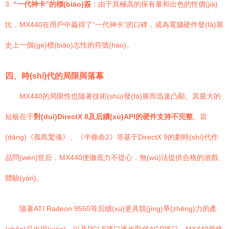
3.
“一代神卡”的標(biāo)簽
：由于其極高的保有量和出色的性價(jià)
比，MX440在用戶中贏得了“一代神卡”的口碑，成為電腦硬件發(fā)展
史上一個(gè)標(biāo)志性的符號(hào)。
四、時(shí)代的局限與落幕
MX440的局限性也隨著技術(shù)發(fā)展而迅速凸顯。其最大的
短板在于
對(duì)DirectX 8及后續(xù)API的硬件支持不完整
。當
(dāng)《孤島驚魂》、《半條命2》等基于DirectX 9的劃時(shí)代作
品問(wèn)世后，MX440便徹底力不從心，無(wú)法提供合格的游戲
體驗(yàn)。
隨著ATI Radeon 9550等后續(xù)更具競(jìng)爭(zhēng)力的產