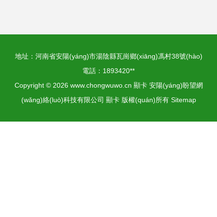
跨越一代的性能與
能效差異
地址：河南省安陽(yáng)市湯陰縣瓦崗鄉(xiāng)馮村38號(hào)
電話：1893420**
Copyright © 2026
www.chongwuwo.cn
顯卡
安陽(yáng)盼望網
(wǎng)絡(luò)科技有限公司
顯卡
版權(quán)所有
Sitemap