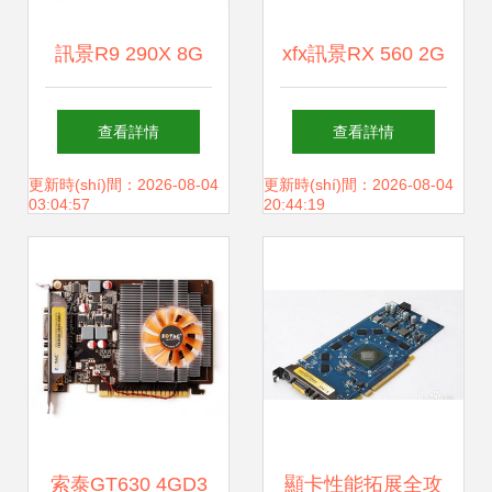
訊景R9 290X 8G
xfx訊景RX 560 2G
黑狼顯卡深度評
D5 戰(zhàn)狼版顯
查看詳情
查看詳情
(píng)測(cè) 性能
卡評(píng)測(cè)
更新時(shí)間：2026-08-04
更新時(shí)間：2026-08-04
03:04:57
20:44:19
與顏值的經(jīng)典
性價(jià)比之選
之選
索泰GT630 4GD3
顯卡性能拓展全攻